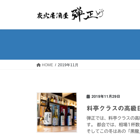
コ
ナ
ン
ビ
テ
ゲ
ン
ー
ツ
シ
へ
ョ
ス
ン
キ
に
ッ
移
HOME
2019年11月
プ
動
2019年11月29日
料亭クラスの高級
弾正では、料亭クラスの高
す。 都会では、相場1杯
そしてこの冬はあの「黒龍」