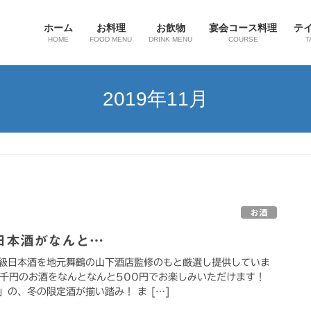
ホーム
お料理
お飲物
宴会コース料理
テ
HOME
FOOD MENU
DRINK MENU
COURSE
T
2019年11月
お酒
日本酒がなんと…
級日本酒を地元舞鶴の山下酒店監修のもと厳選し提供していま
数千円のお酒をなんとなんと500円でお楽しみいただけます！
の、冬の限定酒が揃い踏み！ ま […]