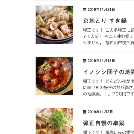
2019年11月21日
京地どり すき鍋
弾正です！ この冬弾正に
で1人前！ お二人連れ様
りません。 福知山市夜久野
2019年11月15日
イノシシ団子の地
弾正です！ どんどん夜が
に辛いもの好きの飲兵衛さ
の地獄鍋」！。700円です
2019年11月8日
弾正自慢の串鍋
弾正です！ 肌寒い夜の季