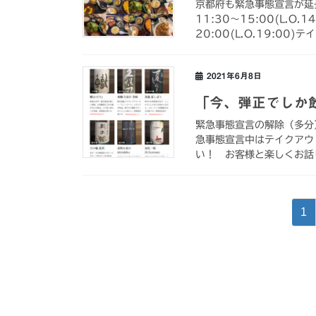
京都府も緊急事態宣言が延長
11:30〜15:00(L.O
20:00(L.O.19:00)
2021年6月8日
「今、弾正でしか
緊急事態宣言の解除（多分
急事態宣言中はテイクアウ
い！ お客様と楽しくお話し
投
固
1
稿
定
ペ
の
ー
ペ
ジ
ー