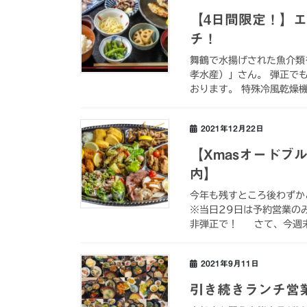
【4日間限定！】
チ！
舞鶴で水揚げされた魚介類
孝水産）」さん。 弾正で
おります。 特殊冷風乾燥機
2021年12月22日
【Xmasオードブ
内】
今年も残すところ後わずか
※当日29日は予約営業の
非弾正で！ さて、今週末
2021年9月11日
引き続きランチ営