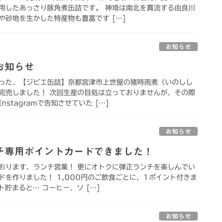
用したあっさり豚角煮缶詰です。 神埼は南北を貫流する由良川
や砂地を生かした特産物も豊富です […]
お知らせ
お知らせ
った、【ジビエ缶詰】京都宮津市上世屋の猪時雨煮（いのしし
完売しました！ 次回生産の目処は立っておりませんが、その際
stagramで告知させていた […]
お知らせ
チ専用ポイントカードできました！
おります、ランチ営業！ 更にオトクに弾正ランチを楽しんでい
ドを作りました！ 1,000円のご飲食ごとに、1ポイント付きま
ト貯まると… コーヒー、ソ […]
お知らせ