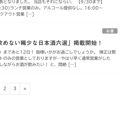
となりました。 当店もそれにならい、 【9/30まで】
.14:30)ランチ営業のみ。アルコール提供なし。16:00〜
テイクアウト営業 […]
お酒
飲めない稀少な日本酒六選」掲載開始！
）まであと12日！ 皆様いかがお過ごしでしょうか。 弾正は緊
トのみの営業としておりますが…やはり早く通常営業がした
ながらお酒が飲みたい！ と、悶絶 […]
固
固
2
3
»
定
定
ペ
ペ
ー
ー
ジ
ジ