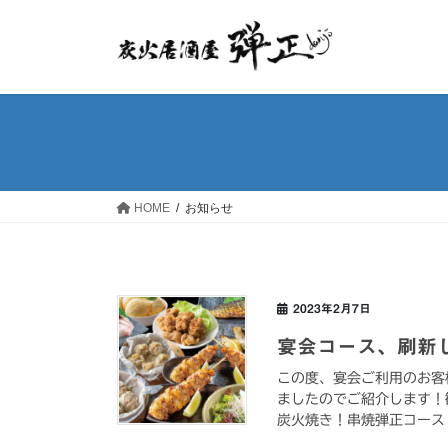
コ
ナ
ン
ビ
テ
ゲ
ン
ー
ツ
シ
へ
ョ
ス
ン
キ
に
ッ
移
HOME
お知らせ
プ
動
2023年2月7日
宴会コース、刷新
この度、宴会ご利用のお客
ましたのでご紹介します！歓
炭火焼き！串焼弾正コース 