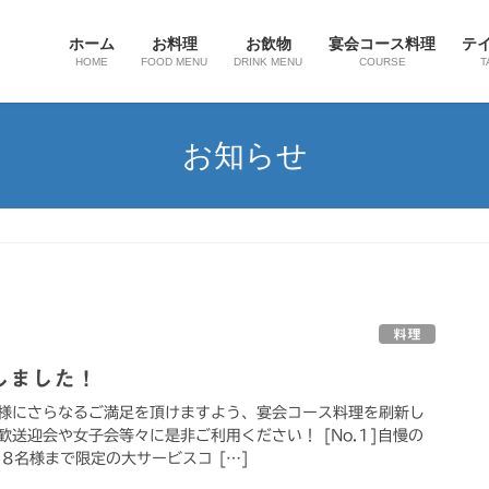
ホーム
お料理
お飲物
宴会コース料理
テ
HOME
FOOD MENU
DRINK MENU
COURSE
T
お知らせ
料理
しました！
様にさらなるご満足を頂けますよう、宴会コース料理を刷新し
送迎会や女子会等々に是非ご利用ください！ [No.1]自慢の
8名様まで限定の大サービスコ […]