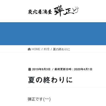
コ
ナ
ン
ビ
テ
ゲ
ン
ー
ツ
シ
へ
ョ
ス
ン
キ
に
ッ
移
HOME
料理
夏の終わりに
プ
動
2019年9月3日
/ 最終更新日時 :
2020年4月1日
夏の終わりに
弾正です(^^)