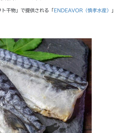
フト干物」で提供される「
ENDEAVOR（慎孝水産）
」