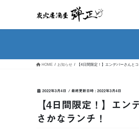
コ
ナ
ン
ビ
テ
ゲ
ン
ー
ツ
シ
へ
ョ
ス
ン
キ
に
ッ
移
HOME
お知らせ
【4日間限定！】エンデバーさんと
プ
動
2022年3月4日
/ 最終更新日時 :
2022年3月4日
【4日間限定！】エン
さかなランチ！