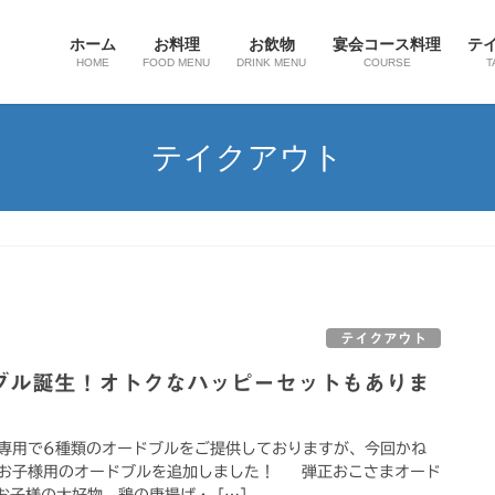
ホーム
お料理
お飲物
宴会コース料理
テ
HOME
FOOD MENU
DRINK MENU
COURSE
T
テイクアウト
テイクアウト
ブル誕生！オトクなハッピーセットもありま
専用で6種類のオードブルをご提供しておりますが、今回かね
お子様用のオードブルを追加しました！ 弾正おこさまオード
 お子様の大好物、鶏の唐揚げ・ […]