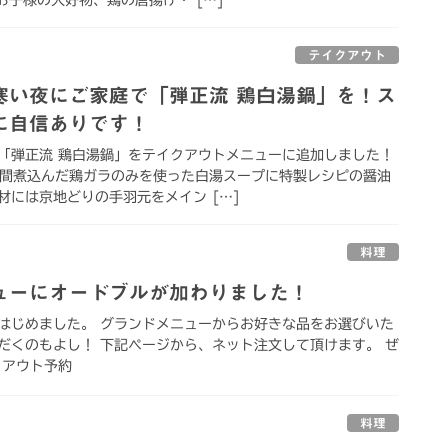
テイクアウト
寒い夜にご家庭で「弾正流 鶏白湯鍋」を！ス
に自信ありです！
「弾正流 鶏白湯鍋」をテイクアウトメニューに追加しました！
時間煮込んだ鶏ガラのみを使った白湯スープに特製レシピの醤油
材には京地どりの手羽元をメイン […]
料理
ューにオードブルが加わりました！
はじめました。 グランドメニューからお好きな品をお選びいた
だくのもよし！ 下記ページから、ネット注文して頂けます。 ぜ
クアウト予約
料理