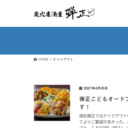
コ
ナ
ン
ビ
テ
ゲ
ン
ー
ツ
シ
へ
ョ
ス
ン
キ
に
ッ
移
HOME
テイクアウト
プ
動
2021年4月25日
弾正こどもオード
す！
現在弾正ではテイクアウト
てよりご要望の多かった、
ブル 1,500円（税込）